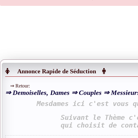
Connectez-vous
Lady & Région
Recherche=>
Rechercher
Annonce Rapide de Séduction
⇒ Retour:
⇒ Demoiselles, Dames ⇒ Couples ⇒ Messieur
Mesdames ici c'est vous q
Suivant le Thème c'
qui choisit de cont